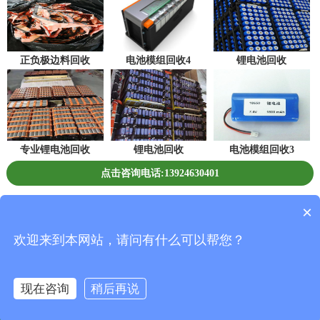
正负极边料回收
电池模组回收4
锂电池回收
专业锂电池回收
锂电池回收
电池模组回收3
点击咨询电话:13924630401
深圳市恒创新能源环保科技有限公司 版权所有
×
Copyright©2019 All Rights Reserved.
欢迎来到本网站，请问有什么可以帮您？
粤ICP备19149952号
现在咨询
稍后再说
返回首页
一键拨号
联系我们
在线咨询