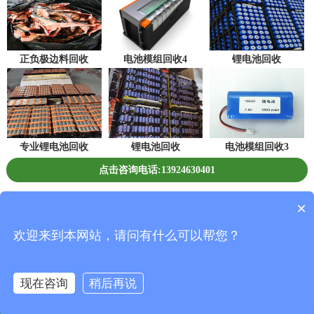
正负极边料回收
电池模组回收4
锂电池回收
专业锂电池回收
锂电池回收
电池模组回收3
点击咨询电话:13924630401
深圳市恒创新能源环保科技有限公司 版权所有
×
Copyright©2019 All Rights Reserved.
欢迎来到本网站，请问有什么可以帮您？
粤ICP备19149952号
现在咨询
稍后再说
返回首页
一键拨号
联系我们
在线咨询