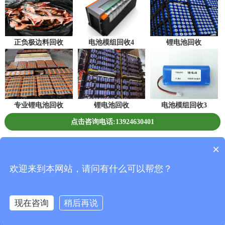
正负极边料回收
电池模组回收4
锂电池回收
专业锂电池回收
锂电池回收
电池模组回收3
点击咨询电话:13924630401
深圳市恒创新能源环保科技有限公司 版权所有
×
Copyright©2019 All Rights Reserved.
欢迎来到本网站，请问有什么可以帮您？
粤ICP备19149952号
现在咨询
稍后再说
返回首页
一键拨号
联系我们
在线咨询